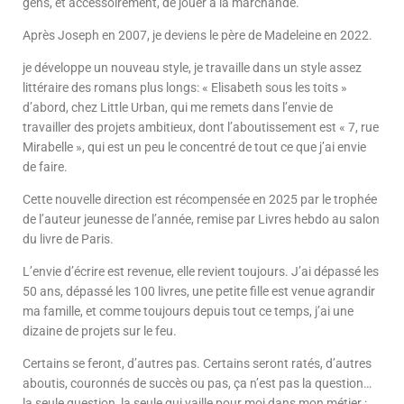
gens, et accessoirement, de jouer à la marchande.
Après Joseph en 2007, je deviens le père de Madeleine en 2022.
je développe un nouveau style, je travaille dans un style assez
littéraire des romans plus longs: « Elisabeth sous les toits »
d’abord, chez Little Urban, qui me remets dans l’envie de
travailler des projets ambitieux, dont l’aboutissement est « 7, rue
Mirabelle », qui est un peu le concentré de tout ce que j’ai envie
de faire.
Cette nouvelle direction est récompensée en 2025 par le trophée
de l’auteur jeunesse de l’année, remise par Livres hebdo au salon
du livre de Paris.
L’envie d’écrire est revenue, elle revient toujours. J’ai dépassé les
50 ans, dépassé les 100 livres, une petite fille est venue agrandir
ma famille, et comme toujours depuis tout ce temps, j’ai une
dizaine de projets sur le feu.
Certains se feront, d’autres pas. Certains seront ratés, d’autres
aboutis, couronnés de succès ou pas, ça n’est pas la question…
la seule question, la seule qui vaille pour moi dans mon métier :