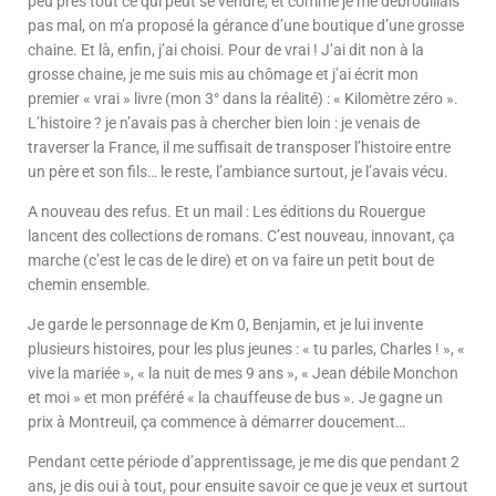
peu près tout ce qui peut se vendre, et comme je me débrouillais
pas mal, on m’a proposé la gérance d’une boutique d’une grosse
chaine. Et là, enfin, j’ai choisi. Pour de vrai ! J’ai dit non à la
grosse chaine, je me suis mis au chômage et j’ai écrit mon
premier « vrai » livre (mon 3° dans la réalité) : « Kilomètre zéro ».
L’histoire ? je n’avais pas à chercher bien loin : je venais de
traverser la France, il me suffisait de transposer l’histoire entre
un père et son fils… le reste, l’ambiance surtout, je l’avais vécu.
A nouveau des refus. Et un mail : Les éditions du Rouergue
lancent des collections de romans. C’est nouveau, innovant, ça
marche (c’est le cas de le dire) et on va faire un petit bout de
chemin ensemble.
Je garde le personnage de Km 0, Benjamin, et je lui invente
plusieurs histoires, pour les plus jeunes : « tu parles, Charles ! », «
vive la mariée », « la nuit de mes 9 ans », « Jean débile Monchon
et moi » et mon préféré « la chauffeuse de bus ». Je gagne un
prix à Montreuil, ça commence à démarrer doucement…
Pendant cette période d’apprentissage, je me dis que pendant 2
ans, je dis oui à tout, pour ensuite savoir ce que je veux et surtout