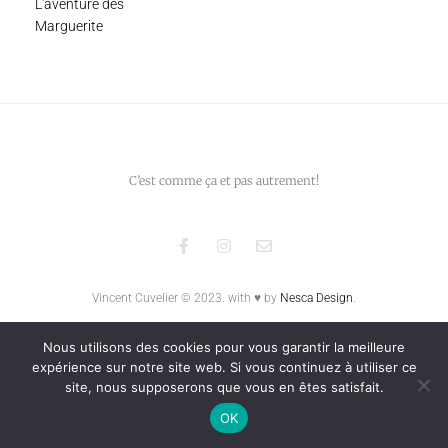
L'aventure des
Marguerite
C’est comme ça et pas autrement!
Vincent Cuvelier © 2023.
with ♥ by
Nesca Design
.
Nous utilisons des cookies pour vous garantir la meilleure
expérience sur notre site web. Si vous continuez à utiliser ce
site, nous supposerons que vous en êtes satisfait.
OK