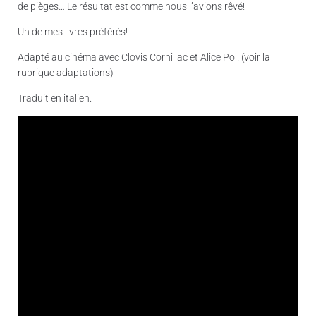
de pièges… Le résultat est comme nous l’avions rêvé!
Un de mes livres préférés!
Adapté au cinéma avec Clovis Cornillac et Alice Pol. (voir la
rubrique adaptations)
Traduit en italien.