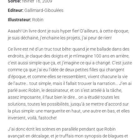
Sortie:
février 16, 2009
Editeur:
Gallimard-Giboulées
Illustrateur:
Robin
Aaaah! Un livre dont je suis hyper fier! D’ailleurs, à cette époque,
je suis déchainé, j’enchaine les projets, j’ai peur de rien!
Ce livre est né d’un truc tout bête: quand je me ballade dans des
endroits, je claque des doigts et je m’imagine 100 ans en arrière,
c’est aussi simple que ça, et j’imagine ce qui a changé. C’est juste
comme ça que j’ai eu l’idée de deux petites filles qui changent
d’époque, et comme elles se ressemblent, vivent chacune la vie
de l’autre… tout simple, mais il fallait trouver la narration… J’en ai
parlé avec Robin, le dessinateur, et on s’est attelé à la tâche,
assez imposante, il faut bien le dire… on a étudié toutes les
solutions, toutes les possibilités, jusqu’à se mettre d’accord sur
la plus simple: une marguerite en haut, une autre en bas, et elles
inversent, voilà, fastoche!
J’ai donc écrit les scènes en parallèle pendant que Robin
avançait en décalage, et je truffais mon synopsis de blagues et