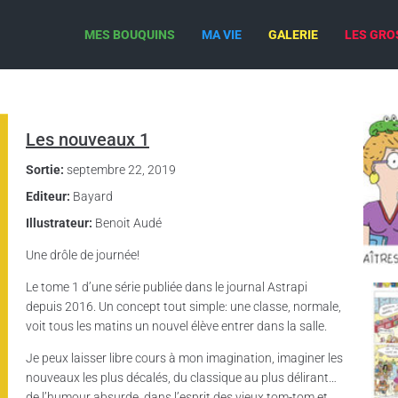
MES BOUQUINS
MA VIE
GALERIE
LES GRO
Les nouveaux 1
Sortie:
septembre 22, 2019
Editeur:
Bayard
Illustrateur:
Benoit Audé
Une drôle de journée!
Le tome 1 d’une série publiée dans le journal Astrapi
depuis 2016. Un concept tout simple: une classe, normale,
voit tous les matins un nouvel élève entrer dans la salle.
Je peux laisser libre cours à mon imagination, imaginer les
nouveaux les plus décalés, du classique au plus délirant…
de l’humour absurde, dans l’esprit des vieux tom-tom et