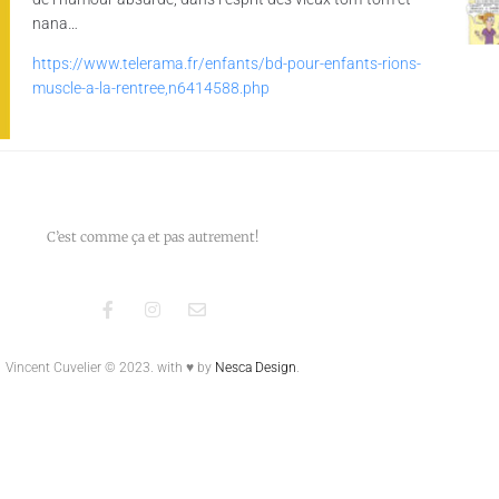
nana…
https://www.telerama.fr/enfants/bd-pour-enfants-rions-
muscle-a-la-rentree,n6414588.php
C’est comme ça et pas autrement!
Vincent Cuvelier © 2023.
with ♥ by
Nesca Design
.